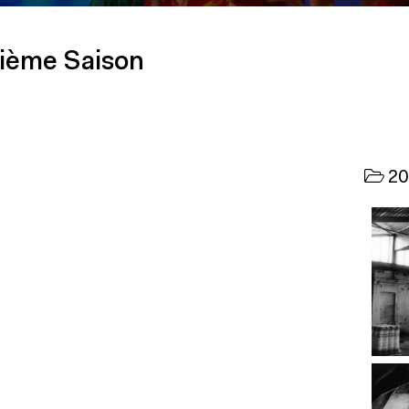
ième Saison
20