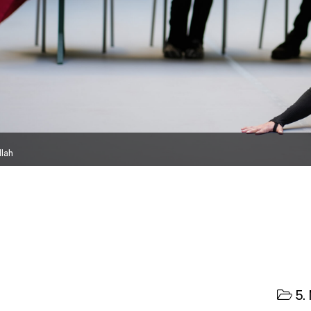
llah
5. 