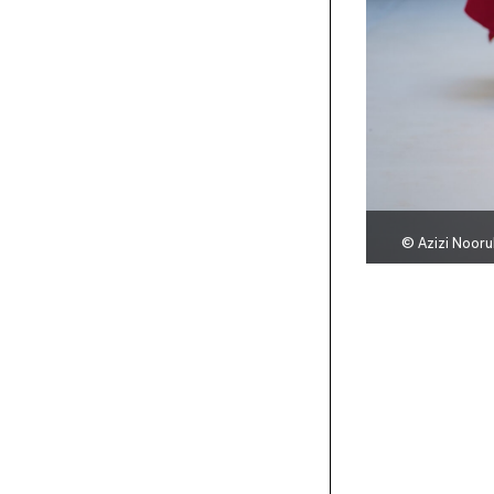
©
Azizi Nooru