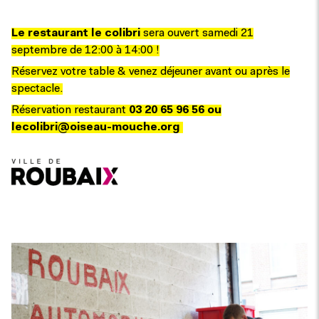
Le restaurant le colibri
sera ouvert samedi 21
septembre de 12:00 à 14:00 !
Réservez votre table & venez déjeuner avant ou après le
spectacle.
Réservation restaurant
03 20 65 96 56 ou
lecolibri@oiseau-mouche.org