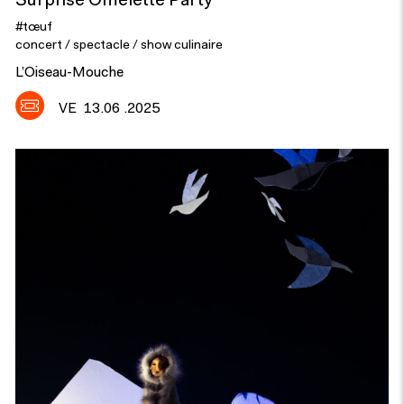
Surprise Omelette Party
#tœuf
concert / spectacle / show culinaire
L’Oiseau-Mouche
VE
13.06 .2025