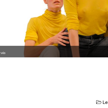
rvés
Le