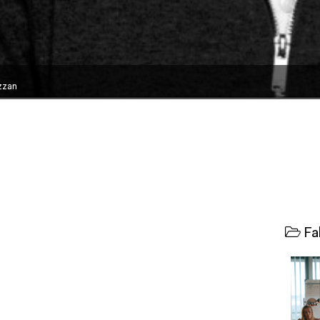
zzan
Fab