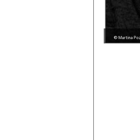
©
Martina Po