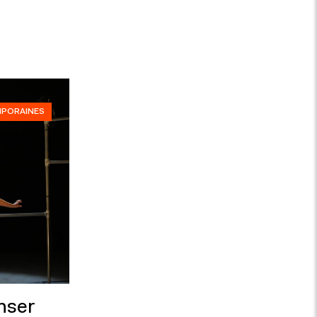
MPORAINES
nser