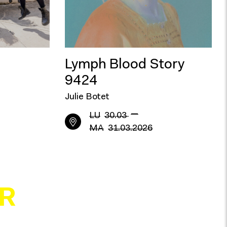
Lymph Blood Story
9424
Julie Botet
—
LU
30.03
MA
31.03.2026
R