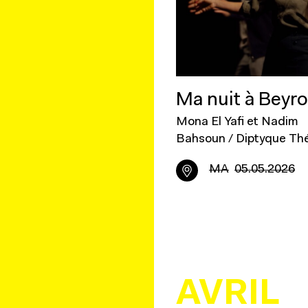
Ma nuit à Beyr
Mona El Yafi et Nadim
Bahsoun / Diptyque Th
MA
05.05.2026
AVRIL