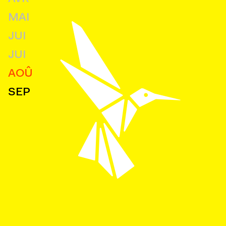
MAI
JUI
JUI
AOÛ
SEP