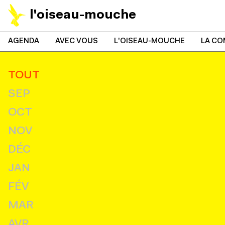
l'oiseau-mouche
AGENDA
AVEC VOUS
L'OISEAU-MOUCHE
LA CO
TOUT
SEP
OCT
NOV
DÉC
JAN
FÉV
MAR
AVR