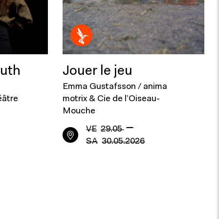
outh
Jouer le jeu
Emma Gustafsson / anima
éâtre
motrix & Cie de l’Oiseau-
Mouche
—
VE
29.05
SA
30.05.2026