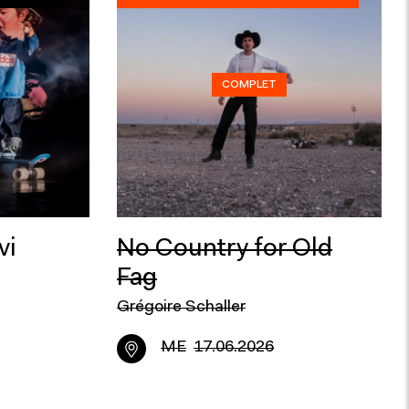
COMPLET
vi
No Country for Old
Fag
Grégoire Schaller
ME
17.06.2026