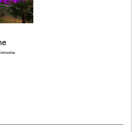
he
trimoine