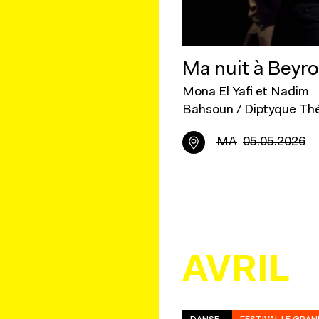
Ma nuit à Beyr
Mona El Yafi et Nadim
Bahsoun / Diptyque Th
MA
05.05.2026
AVRIL