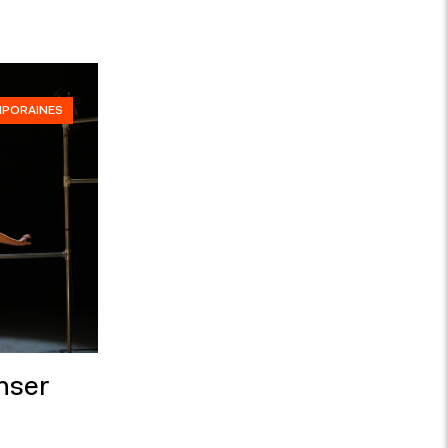
MPORAINES
nser