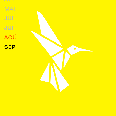
MAI
JUI
JUI
AOÛ
SEP