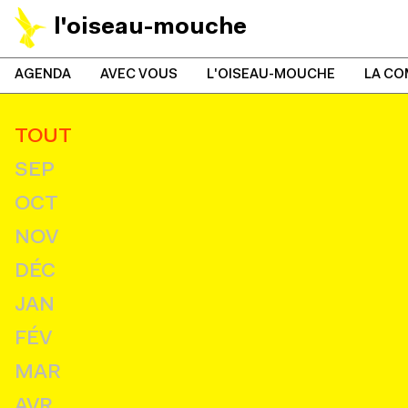
l'oiseau-mouche
AGENDA
AVEC VOUS
L'OISEAU-MOUCHE
LA CO
TOUT
SEP
OCT
NOV
DÉC
JAN
FÉV
MAR
AVR