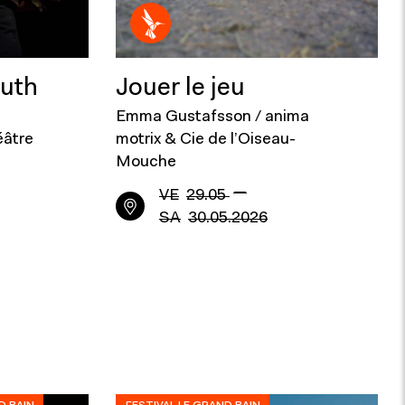
outh
Jouer le jeu
Emma Gustafsson / anima
éâtre
motrix & Cie de l’Oiseau-
Mouche
—
VE
29.05
SA
30.05.2026