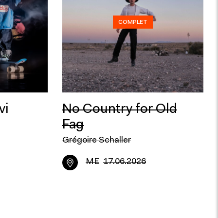
COMPLET
vi
No Country for Old
Fag
Grégoire Schaller
ME
17.06.2026