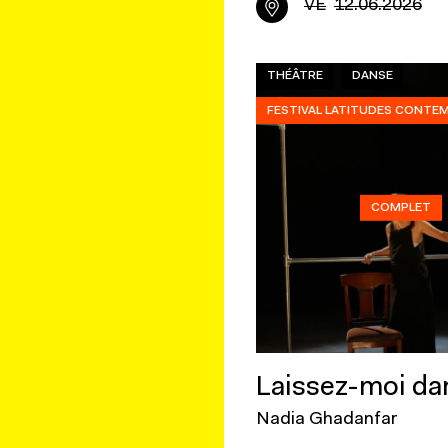
VE
12.06.2026
THÉÂTRE
DANSE
FESTIVAL LATITUDES CONTE
COMPLET
Laissez-moi da
Nadia Ghadanfar