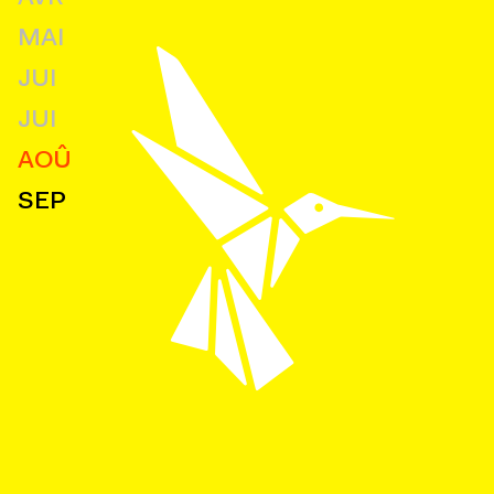
MAI
JUI
JUI
AOÛ
SEP