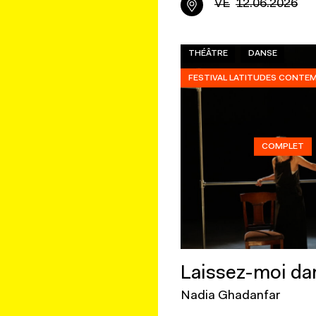
VE
12.06.2026
THÉÂTRE
DANSE
FESTIVAL LATITUDES CONTE
COMPLET
Laissez-moi da
Nadia Ghadanfar