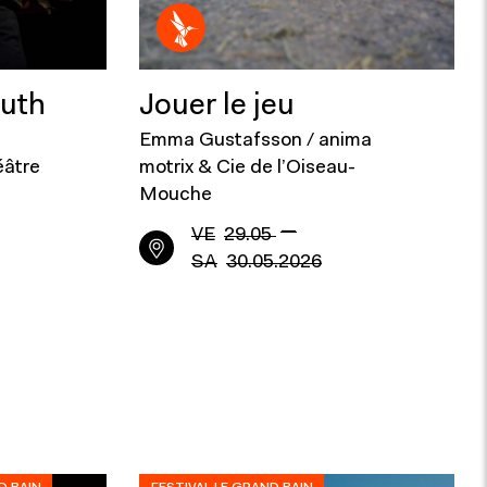
outh
Jouer le jeu
Emma Gustafsson / anima
éâtre
motrix & Cie de l’Oiseau-
Mouche
—
VE
29.05
SA
30.05.2026