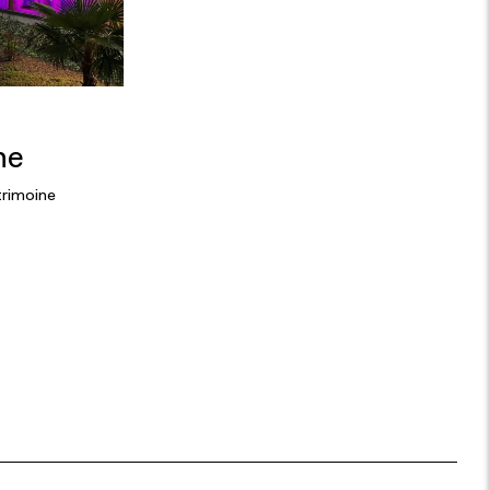
he
trimoine