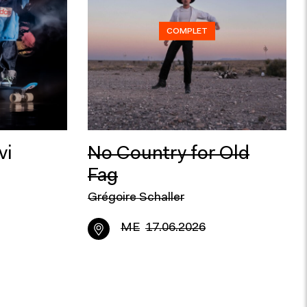
COMPLET
vi
No Country for Old
Fag
Grégoire Schaller
ME
17.06.2026