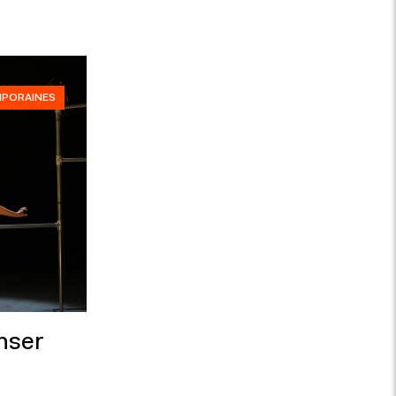
MPORAINES
nser