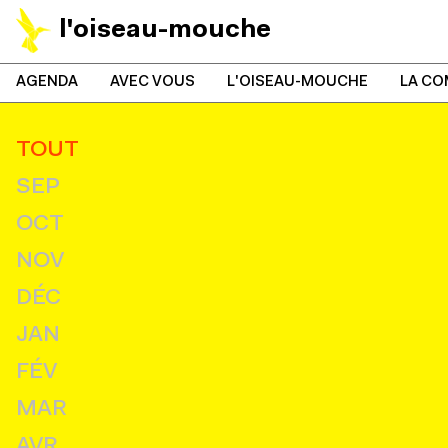
l'oiseau-mouche
AGENDA
AVEC VOUS
L'OISEAU-MOUCHE
LA CO
TOUT
SEP
OCT
NOV
DÉC
JAN
FÉV
MAR
AVR