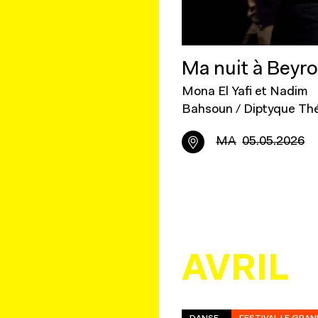
Ma nuit à Beyr
Mona El Yafi et Nadim
Bahsoun / Diptyque Th
MA
05.05.2026
AVRIL