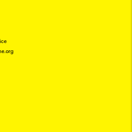
ice
e.org