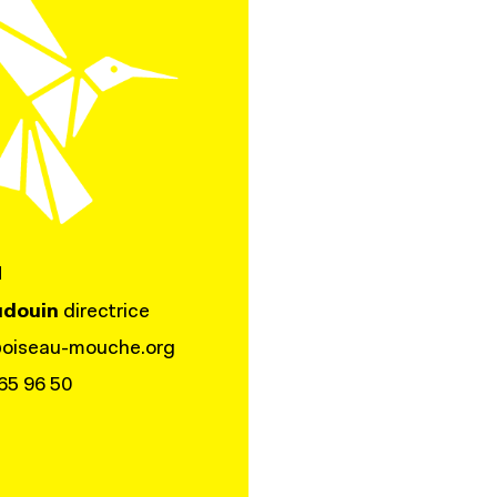
N
udouin
directrice
oiseau-mouche.org
 65 96 50