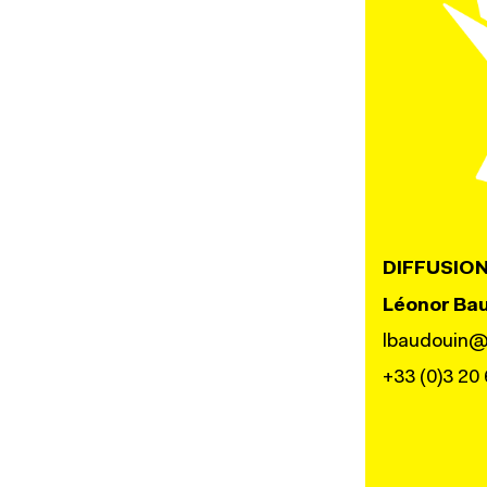
DIFFUSIO
Léonor Ba
lbaudouin@
+33 (0)3 20