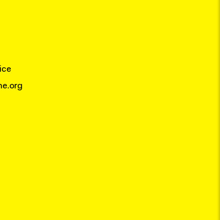
ice
e.org