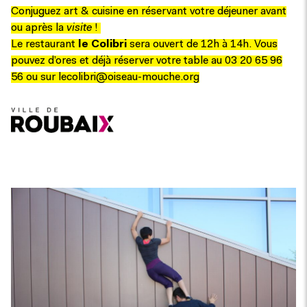
Conjuguez art & cuisine en réservant votre déjeuner avant
ou après la
visite
!
Le restaurant
le Colibri
sera ouvert de 12h à 14h. Vous
pouvez d’ores et déjà réserver votre table au 03 20 65 96
56 ou sur
lecolibri@oiseau-mouche.org