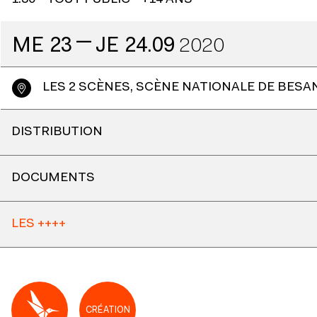
1:30
TOUT PUBLIC
+14 ANS
—
ME
23
JE
24.09
2020
LES 2 SCÈNES, SCÈNE NATIONALE DE BES
DISTRIBUTION
DOCUMENTS
LES ++++
CRÉATION