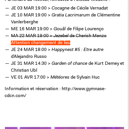
JE 03 MAR 19:00 >
Cocagne
de Cécile Vernadat
JE 10 MAR 19:00 >
Gratia Lacrimarum
de Clémentine
Vanlerberghe
ME 16 MAR 19:00 >
Gouâl
de Filipe Lourenço
MA 22 MAR 19:00 >
Jezebel
de Cherish Menzo
Attention changement de lieu
JE 24 MAR 18:00 >
Happynest #5 : Etre autre
d’Alejandro Russo
JE 31 MAR 14:30 >
Garden of chance
de Kurt Demey et
Christian Ubl
VE 01 AVR 17:00 >
Météores
de Sylvain Huc
Information et réservation :
http://www.gymnase-
cdcn.com/