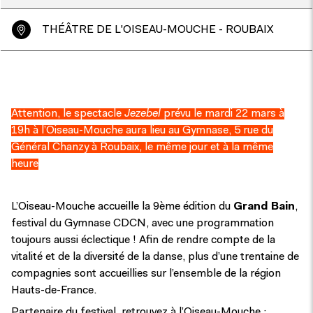
THÉÂTRE DE L'OISEAU-MOUCHE - ROUBAIX
Attention, le spectacle
Jezebel
prévu le mardi 22 mars à
19h à l’Oiseau-Mouche aura lieu au Gymnase, 5 rue du
Général Chanzy à Roubaix, le même jour et à la même
heure
L’Oiseau-Mouche accueille la 9ème édition du
Grand Bain
,
festival du
Gymnase CDCN
, avec une programmation
toujours aussi éclectique ! Afin de rendre compte de la
vitalité et de la diversité de la danse, plus d’une trentaine de
compagnies sont accueillies sur l’ensemble de la région
Hauts-de-France.
Partenaire
du festival, retrouvez à l’Oiseau-Mouche :