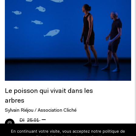
Le poisson qui vivait dans les
arbres
Sylvain Riéjou / Association Cliché
—
DI
25.01
LU
26.01.2026
En continuant votre visite, vous acceptez notre politique de