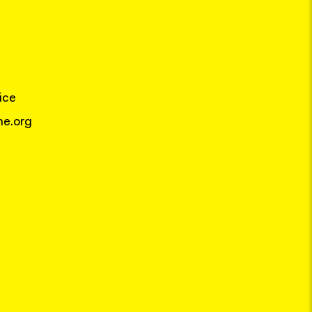
ice
e.org