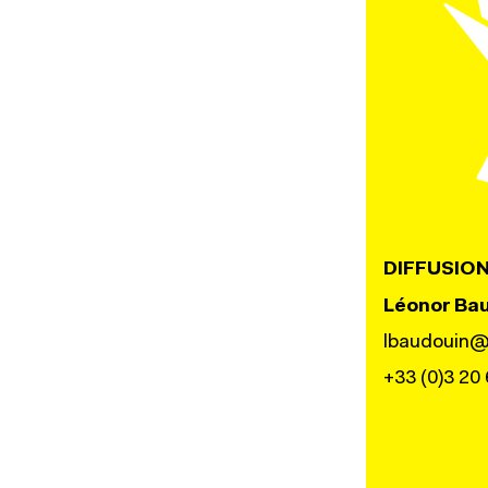
DIFFUSIO
Léonor Ba
lbaudouin@
+33 (0)3 20