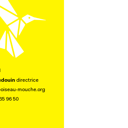
N
udouin
directrice
oiseau-mouche.org
 65 96 50