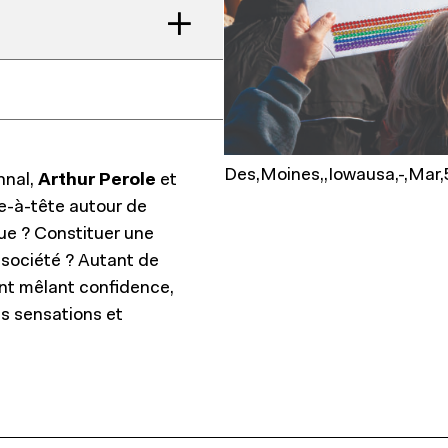
Des,Moines,,Iowausa,-,Mar,5
nnal,
Arthur Perole
et
e-à-tête autour de
ue ? Constituer une
 société ? Autant de
ent mêlant confidence,
es sensations et