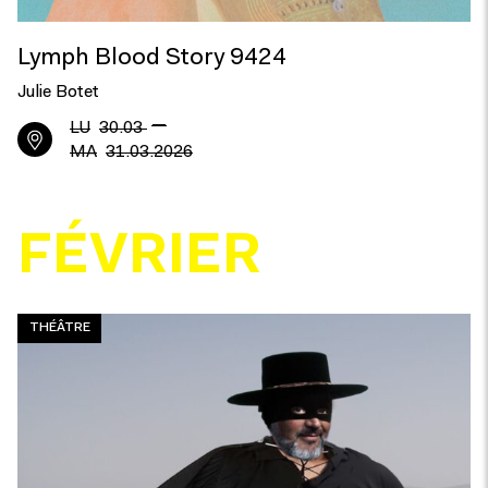
Lymph Blood Story 9424
Julie Botet
—
LU
30.03
MA
31.03.2026
FÉVRIER
THÉÂTRE