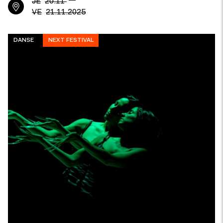
JE
20.11
VE
21.11.2025
DANSE
NEXT FESTIVAL