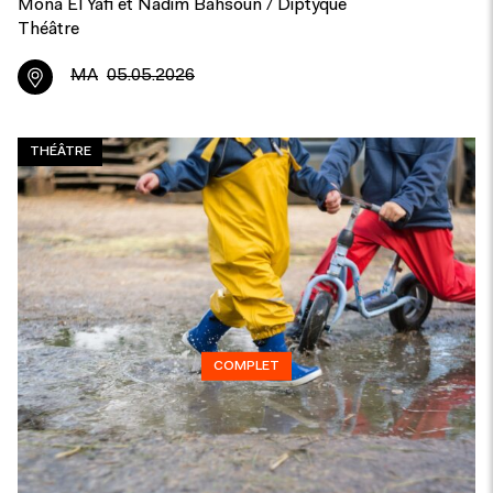
Mona El Yafi et Nadim Bahsoun / Diptyque
Théâtre
MA
05.05.2026
THÉÂTRE
COMPLET