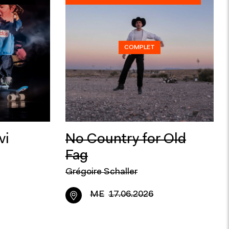
COMPLET
vi
No Country for Old
Fag
Grégoire Schaller
ME
17.06.2026