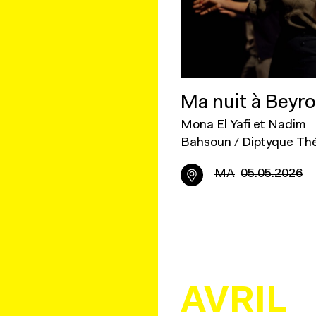
Ma nuit à Beyr
Mona El Yafi et Nadim
Bahsoun / Diptyque Th
MA
05.05.2026
AVRIL