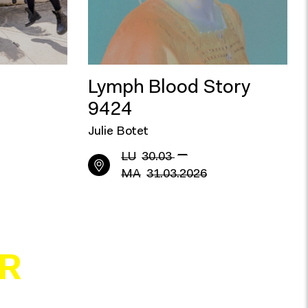
Lymph Blood Story
9424
Julie Botet
—
LU
30.03
MA
31.03.2026
R