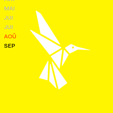
MAI
JUI
JUI
AOÛ
SEP