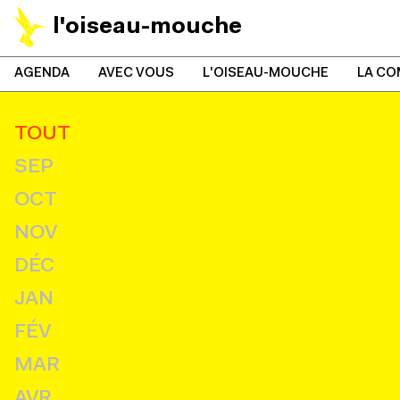
l'oiseau-mouche
AGENDA
AVEC VOUS
L'OISEAU-MOUCHE
LA CO
TOUT
SEP
OCT
NOV
DÉC
JAN
FÉV
MAR
AVR