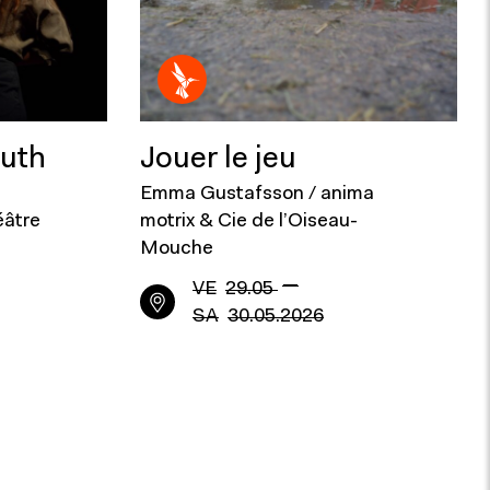
outh
Jouer le jeu
Emma Gustafsson / anima
éâtre
motrix & Cie de l’Oiseau-
Mouche
—
VE
29.05
SA
30.05.2026