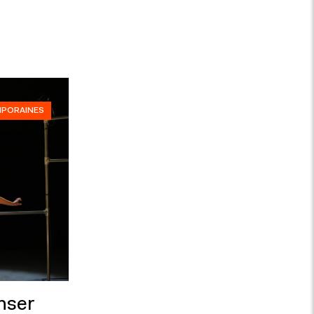
MPORAINES
nser