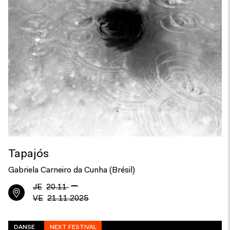
Tapajós
Gabriela Carneiro da Cunha (Brésil)
—
JE
20.11
VE
21.11.2025
DANSE
NEXT FESTIVAL