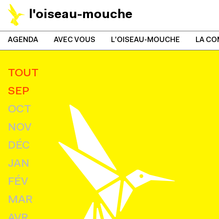
l'oiseau-mouche
AGENDA
AVEC VOUS
L'OISEAU-MOUCHE
LA CO
TOUT
SEP
OCT
NOV
DÉC
JAN
FÉV
MAR
AVR