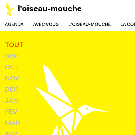
l'oiseau-mouche
AGENDA
AVEC VOUS
L'OISEAU-MOUCHE
LA CO
TOUT
SEP
OCT
NOV
DÉC
JAN
FÉV
MAR
AVR