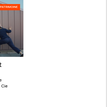
PATRIMOINE
t
e
 Cie