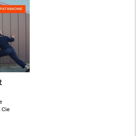
PATRIMOINE
t
e
 Cie