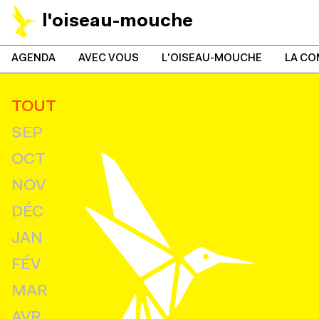
l'oiseau-mouche
AGENDA
AVEC VOUS
L'OISEAU-MOUCHE
LA CO
TOUT
SEP
OCT
NOV
DÉC
JAN
FÉV
MAR
AVR