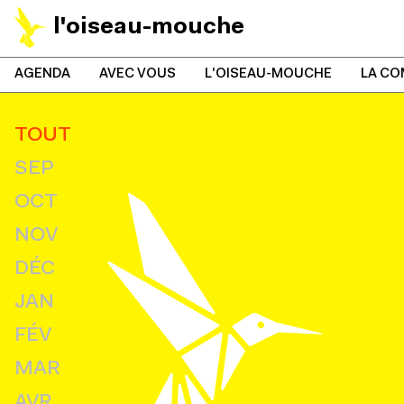
l'oiseau-mouche
AGENDA
AVEC VOUS
L'OISEAU-MOUCHE
LA CO
TOUT
SEP
OCT
NOV
DÉC
JAN
FÉV
MAR
AVR