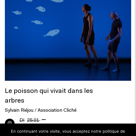
Le poisson qui vivait dans les
arbres
Sylvain Riéjou / Association Cliché
—
DI
25.01
LU
26.01.2026
En continuant votre visite, vous acceptez notre politique de