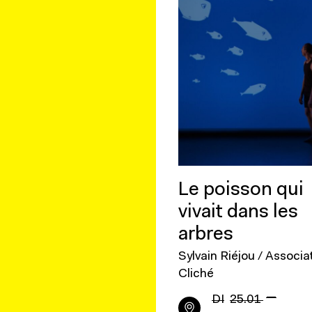
Le poisson qui
vivait dans les
arbres
Sylvain Riéjou / Associa
Cliché
—
DI
25.01