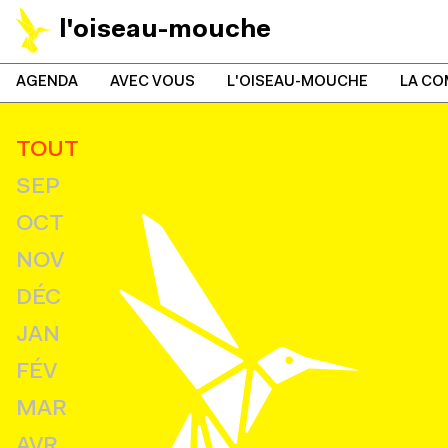
l'oiseau-mouche
AGENDA
AVEC VOUS
L'OISEAU-MOUCHE
LA CO
TOUT
SEP
OCT
NOV
DÉC
JAN
FÉV
MAR
AVR