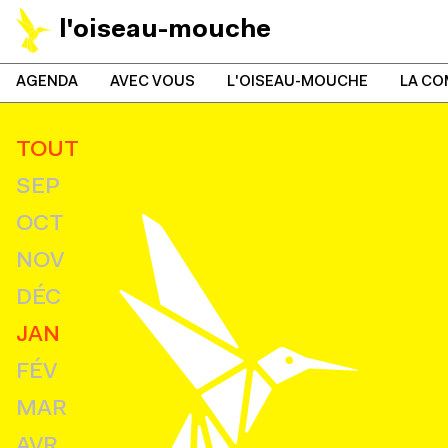
l'oiseau-mouche
AGENDA
AVEC VOUS
L'OISEAU-MOUCHE
LA CO
TOUT
SEP
OCT
NOV
DÉC
JAN
FÉV
MAR
AVR