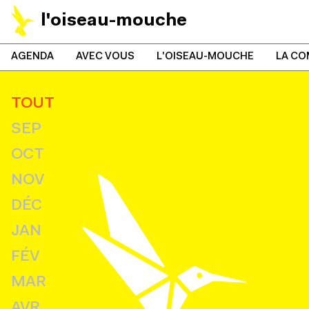
l'oiseau-mouche
AGENDA
AVEC VOUS
L'OISEAU-MOUCHE
LA CO
TOUT
SEP
OCT
NOV
DÉC
JAN
FÉV
MAR
AVR