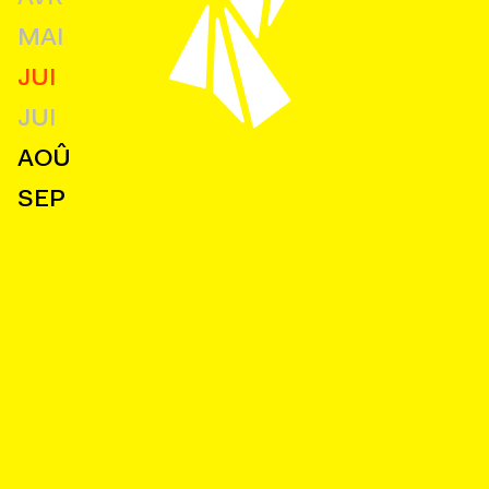
MAI
JUI
JUI
AOÛ
SEP