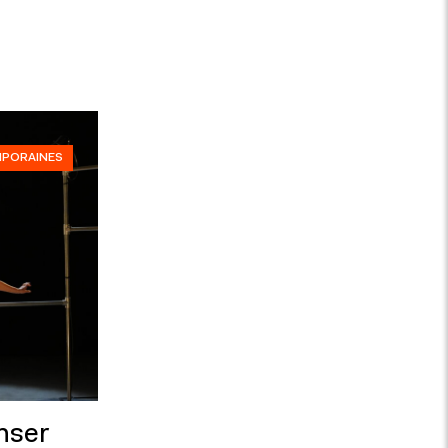
MPORAINES
nser