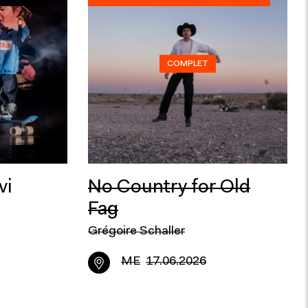
COMPLET
vi
No Country for Old
Fag
Grégoire Schaller
ME
17.06.2026