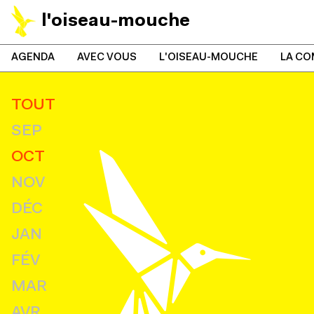
l'oiseau-mouche
AGENDA
AVEC VOUS
L'OISEAU-MOUCHE
LA CO
TOUT
SEP
OCT
NOV
DÉC
JAN
FÉV
MAR
AVR