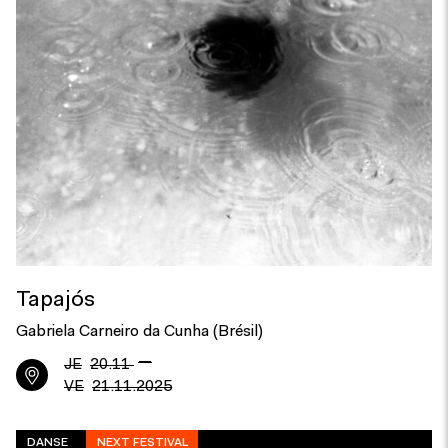
Tapajós
Gabriela Carneiro da Cunha (Brésil)
—
JE
20.11
VE
21.11.2025
DANSE
NEXT FESTIVAL