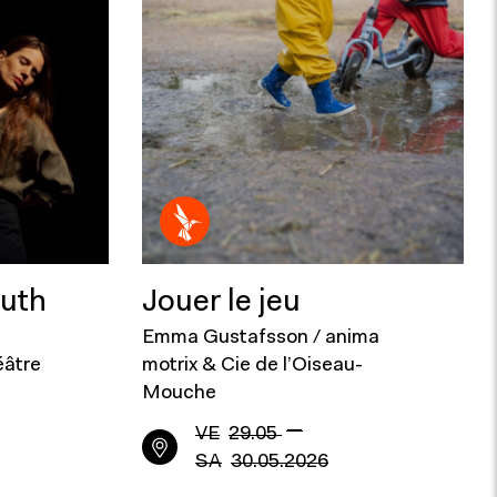
outh
Jouer le jeu
Emma Gustafsson / anima
éâtre
motrix & Cie de l’Oiseau-
Mouche
—
VE
29.05
SA
30.05.2026