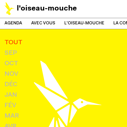
l'oiseau-mouche
AGENDA
AVEC VOUS
L'OISEAU-MOUCHE
LA CO
TOUT
SEP
OCT
NOV
DÉC
JAN
FÉV
MAR
AVR