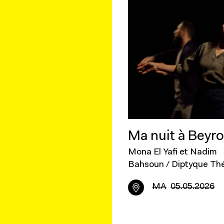
Ma nuit à Beyr
Mona El Yafi et Nadim
Bahsoun / Diptyque Th
MA
05.05.2026