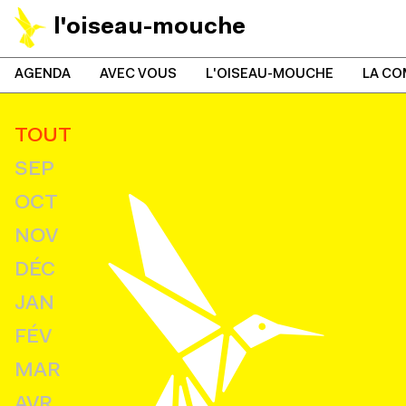
l'oiseau-mouche
AGENDA
AVEC VOUS
L'OISEAU-MOUCHE
LA CO
TOUT
SEP
OCT
NOV
DÉC
JAN
FÉV
MAR
AVR