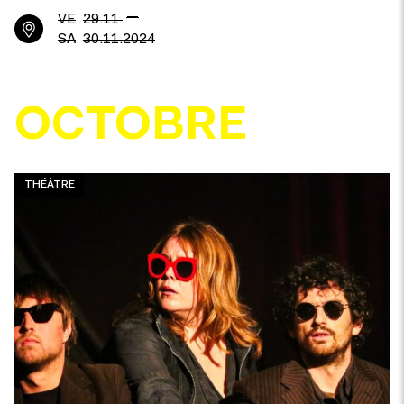
—
VE
29.11
SA
30.11.2024
OCTOBRE
THÉÂTRE