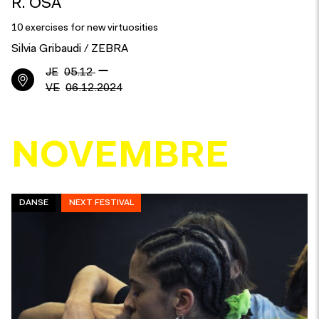
R. OSA
10 exercises for new virtuosities
Silvia Gribaudi / ZEBRA
—
JE
05.12
VE
06.12.2024
NOVEMBRE
DANSE
NEXT FESTIVAL