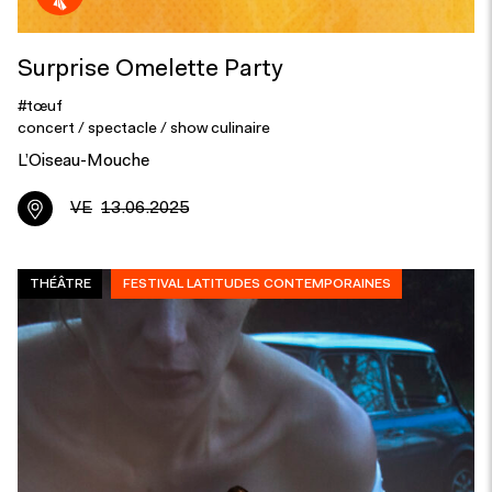
Surprise Omelette Party
#tœuf
concert / spectacle / show culinaire
L’Oiseau-Mouche
VE
13.06.2025
THÉÂTRE
FESTIVAL LATITUDES CONTEMPORAINES