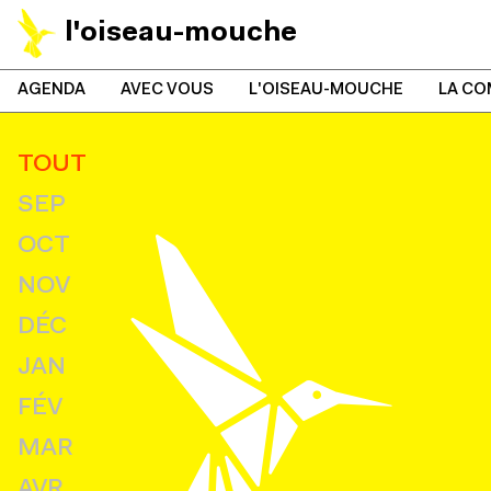
l'oiseau-mouche
AGENDA
AVEC VOUS
L'OISEAU-MOUCHE
LA CO
TOUT
SEP
OCT
NOV
DÉC
JAN
FÉV
MAR
AVR